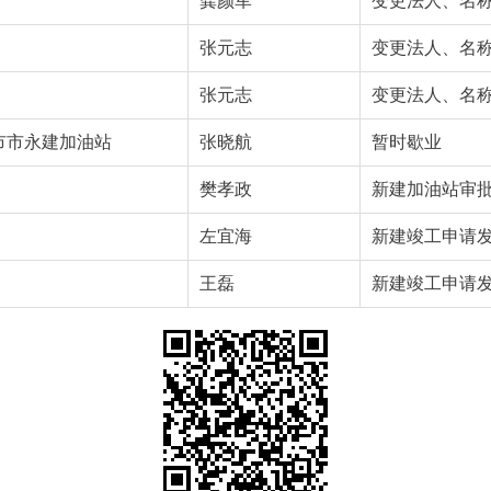
龚颜军
变更法人、名
张元志
变更法人、名
张元志
变更法人、名
市市永建加油站
张晓航
暂时歇业
樊孝政
新建加油站审
左宜海
新建竣工申请
王磊
新建竣工申请