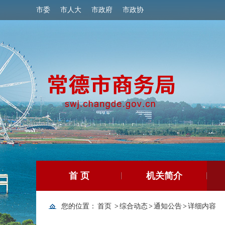
市委
市人大
市政府
市政协
首 页
机关简介
您的位置：
首页
>
综合动态
>
通知公告
>
详细内容