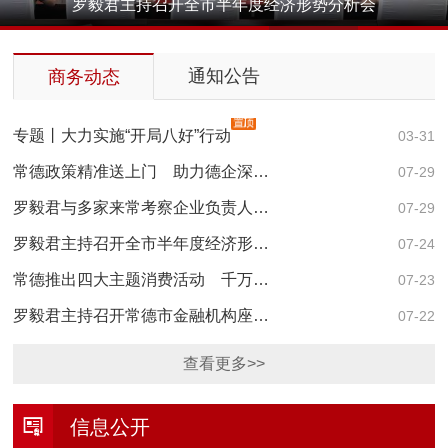
罗毅君主持召开全市半年度经济形势分析会
1
2
3
4
5
通知公告
商务动态
专题丨大力实施“开局八好”行动
03-31
常德政策精准送上门 助力德企深…
07-29
罗毅君与多家来常考察企业负责人…
月
07-29
罗毅君主持召开全市半年度经济形…
月
07-24
常德推出四大主题消费活动 千万…
07-23
罗毅君主持召开常德市金融机构座…
07-22
查看更多>>
信息公开