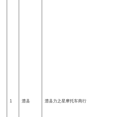
1
澧县
澧县力之星摩托车商行
澧