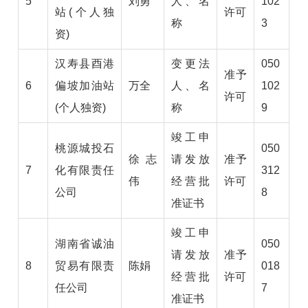
5
刘勇
人、名
102
站(个人独
许可
称
3
资)
汉寿县酉港
变更法
050
准予
6
偏坡加油站
万全
人、名
102
许可
(个人独资)
称
9
竣工申
桃源城投石
050
徐志
请发放
准予
7
化有限责任
312
伟
经营批
许可
公司
8
准证书
竣工申
湖南省诚油
050
请发放
准予
8
贸易有限责
陈娟
018
经营批
许可
任公司
7
准证书