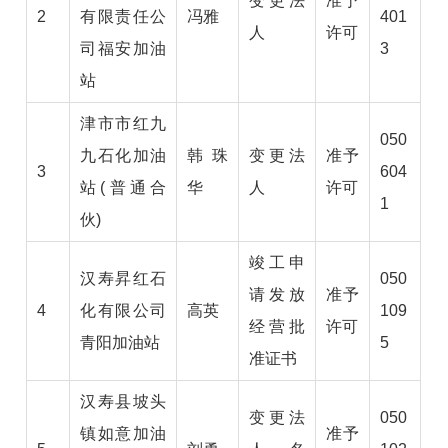
变更法
准予
2
有限责任公
冯雅
401
人
许可
司福安加油
3
站
津市市红九
050
九石化加油
韩珠
变更法
准予
3
604
站(普通合
华
人
许可
1
伙)
竣工申
汉寿昇红石
050
请发放
准予
4
化有限公司
高英
109
经营批
许可
青阳加油站
5
准证书
汉寿县坡头
变更法
050
镇如意加油
准予