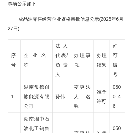
事项公示如下:
成品油零售经营企业资格审批信息公示(2025年6月
27日)
法人
许
序
企
业
名
代表/
办
理
事
办理
可
号
称
负责
项
结果
编
人
号
湖南常德创
变更法
050
准予
1
旅能源有限
孙伟
人、名
014
许可
公司
称
6
湖南湘中石
油化工销售
050